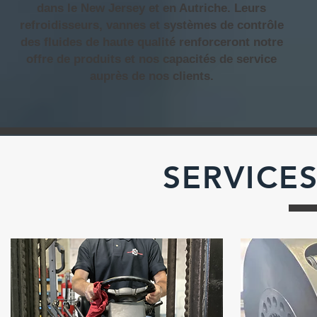
dans le New Jersey et en Autriche. Leurs
refroidisseurs, vannes et systèmes de contrôle
des fluides de haute qualité renforceront notre
offre de produits et nos capacités de service
auprès de nos clients.
SERVICE