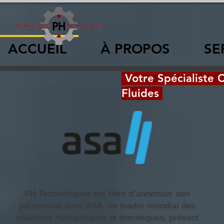
ACCUEIL
À PROPOS
SE
Votre Spécialiste 
Fluides
PH Technologies est fière d’annoncer son
partenariat avec ASA, un leader mondial des
solutions hydrauliques et thermiques, présent