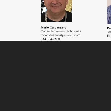
Mario Carpanzano
De
Conseiller Ventes Techniques
Te
mcarpanzano@p-h-tech.com
51
514 334-7100