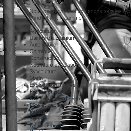
Nous desservons et soutenons tous les ty
d'industries, notamment
Agriculture
Usines d'aluminium
Automobile
Chimique
Construction
Nourriture et boisson
Sylviculture
Marin
Exploitation minière
Pétrole et gaz
La production d'énergie
Pâte et papier
Refuser
Scieries
Déneigement