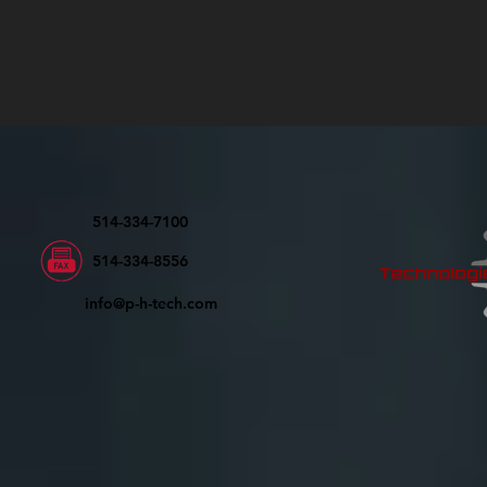
514-334-7100
514-334-8556
info@p-h-tech.com