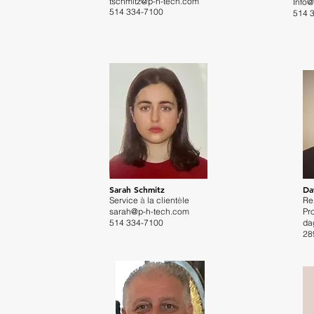
tschmitz@p-h-tech.com
Info
514 334-7100
514
Sarah Schmitz
Da
Service
à
la client
è
le
Re
sarah@p-h-tech.com
Pr
514
334-7100
da
28