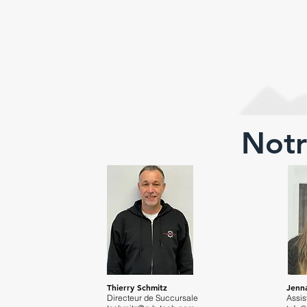
Notr
Thierry Schmitz
Jenna
Directeur de Succursale
Assis