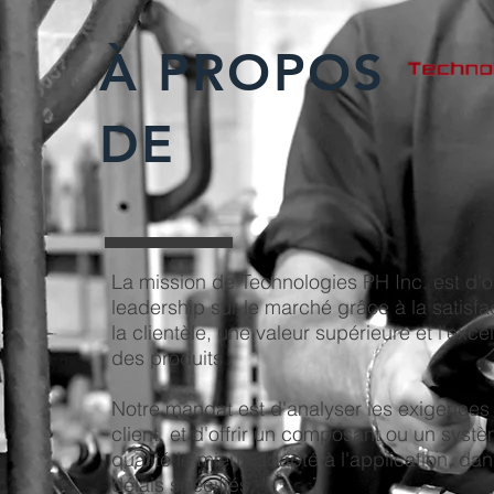
À PROPOS
DE
La mission de Technologies PH Inc. est d'of
leadership sur le marché grâce à la satisfa
la clientèle, une valeur supérieure et l'exce
des produits .
Notre mandat est d'analyser les exigences
client, et d'offrir un composant ou un syst
qualité le mieux adapté à l'application, dan
délais spécifiés.