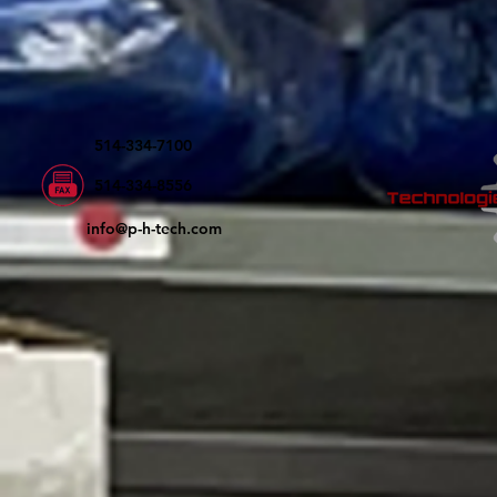
514-334-7100
514-334-8556
info@p-h-tech.com